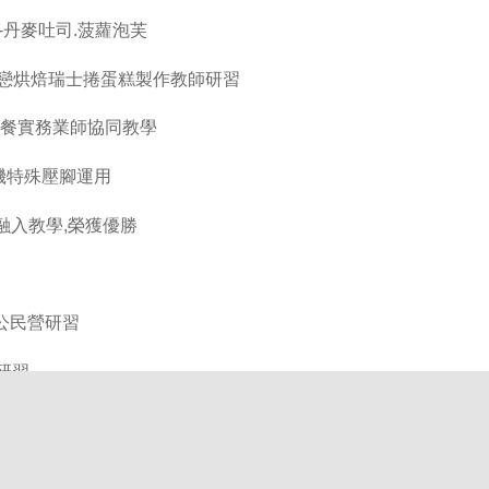
-丹麥吐司.菠蘿泡芙
戀戀烘焙瑞士捲蛋糕製作教師研習
場中餐實務業師協同教學
機特殊壓腳運用
融入教學,榮獲優勝
假公民營研習
研習
 reserved)
itung, 95045 Taiwan