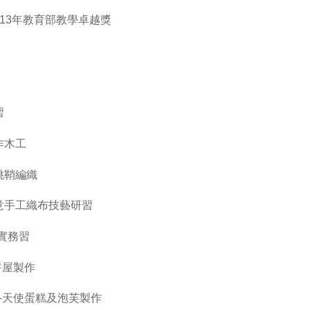
13年教育部教學卓越獎
習
作木工
桃鞘編織
意手工織布技藝研習
實務習
餅屋製作
享-天使蛋糕及泡芙製作