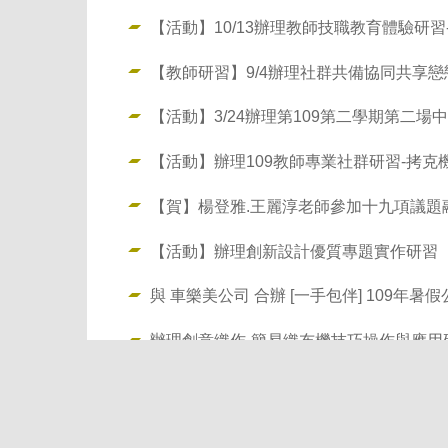
【活動】10/13辦理教師技職教育體驗研習
【教師研習】9/4辦理社群共備協同共享
【活動】3/24辦理第109第二學期第二
【活動】辦理109教師專業社群研習-拷克
【賀】楊登雅.王麗淳老師參加十九項議題
【活動】辦理創新設計優質專題實作研習
與 車樂美公司 合辦 [一手包伴] 109年暑
辦理創意織作-簡易織布機技巧操作與應用
國立臺東專科學校 版權所有(Copyright by NTC-All rights
95045 臺東市正氣北路889號 No.889, Jhengci N. Rd., Ta