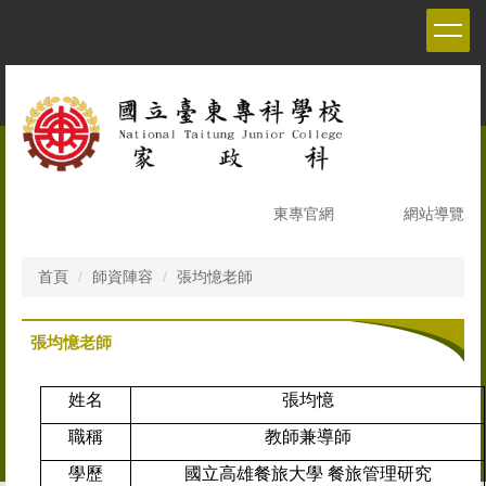
跳
到
主
要
內
容
區
東專官網
網站導覽
首頁
師資陣容
張均憶老師
張均憶老師
姓名
張均憶
職稱
教師兼導師
學歷
國立高雄餐旅大學 餐旅管理研究