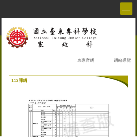
跳
到
主
要
內
容
區
東專官網
網站導覽
113課綱